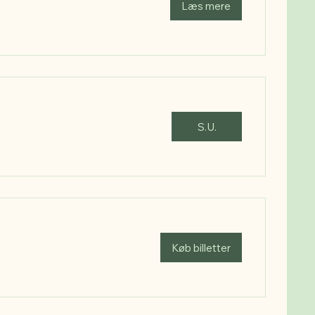
Læs mere
S.U.
Køb billetter