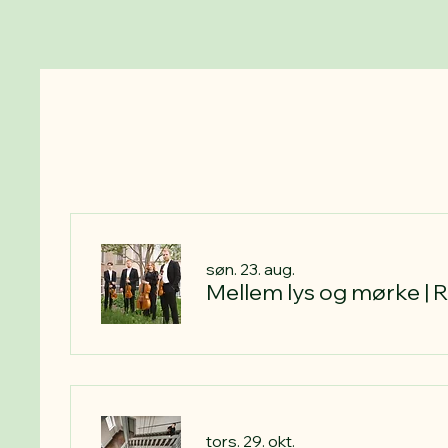
søn. 23. aug.
Mellem lys og mørke | 
tors. 29. okt.