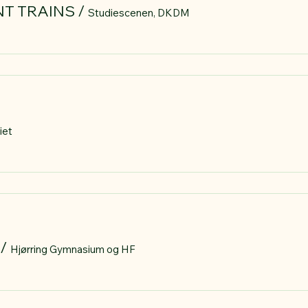
NT TRAINS
/
Studiescenen, DKDM
iet
/
Hjørring Gymnasium og HF